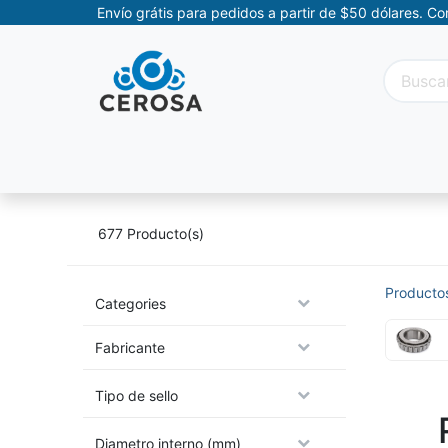
Envío grátis para pedidos a partir de $50 dólares. C
Categorías
Promociones
Categorías Movil
677
Producto(s)
Producto
Categories
Fabricante
Tipo de sello
Diametro interno (mm)