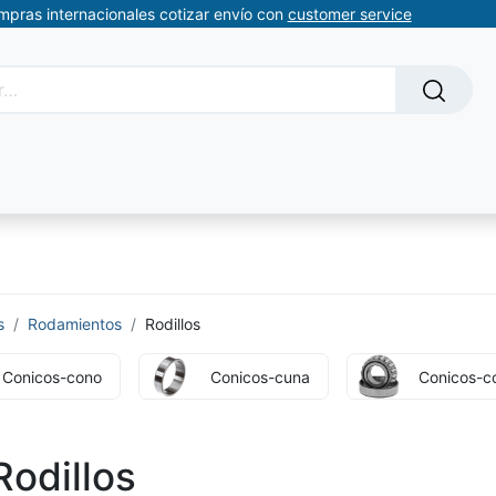
ompras internacionales cotizar envío con
customer service
Solicitud de servicios
About Us
Somos automatizacion
s
Rodamientos
Rodillos
Conicos-cono
Conicos-cuna
Conicos-c
Rodillos