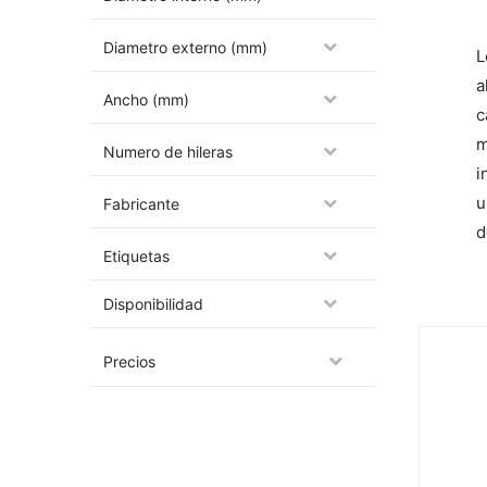
Diametro externo (mm)
L
a
Ancho (mm)
c
m
Numero de hileras
i
u
Fabricante
d
Etiquetas
Disponibilidad
Precios