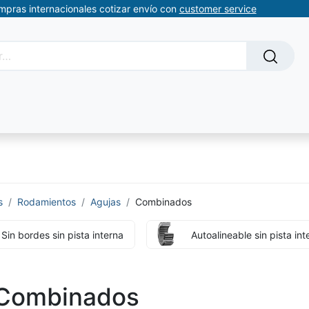
ompras internacionales cotizar envío con
customer service
Solicitud de servicios
About Us
Somos automatizacion
s
Rodamientos
Agujas
Combinados
Sin bordes sin pista interna
Autoalineable sin pista int
Combinados