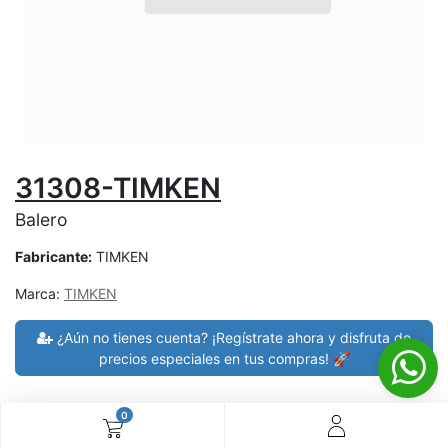
31308-TIMKEN
Balero
Fabricante:
TIMKEN
Marca:
TIMKEN
¿Aún no tienes cuenta? ¡Regístrate ahora y disfruta de
precios especiales en tus compras! 🚀
0
30 días de devolución
devoluciones en 7 días