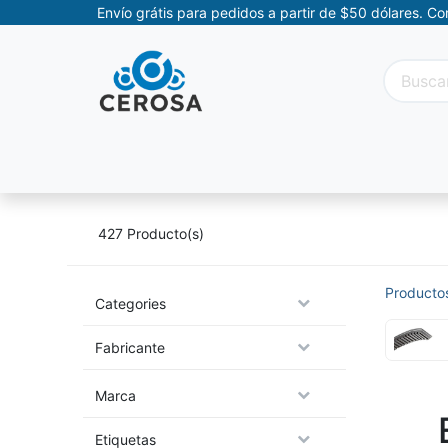
Envío grátis para pedidos a partir de $50 dólares. C
Categorías
Promociones
Categorías Movil
427
Producto(s)
Producto
Categories
Fabricante
Marca
Etiquetas