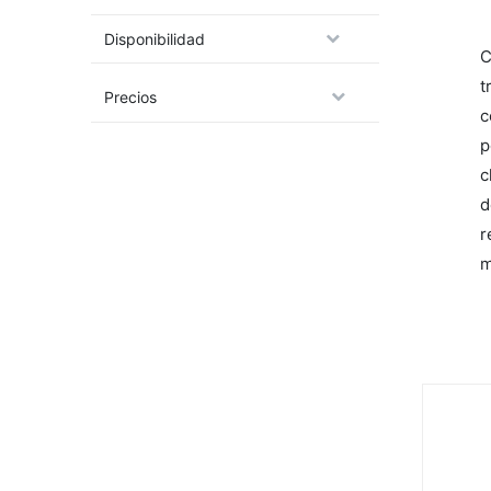
Disponibilidad
C
t
Precios
c
p
c
d
r
m