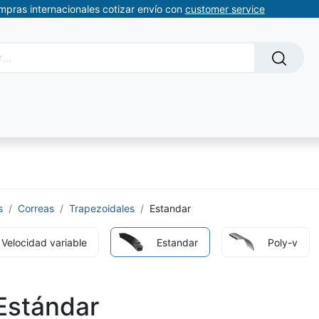
ompras internacionales cotizar envío con
customer service
Solicitud de servicios
About Us
Somos automatizacion
s
Correas
Trapezoidales
Estandar
Velocidad variable
Estandar
Poly-v
Estándar