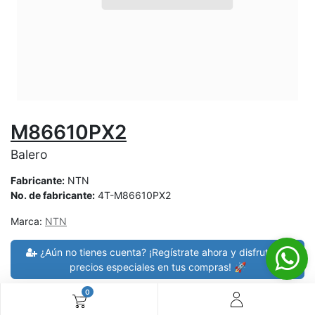
M86610PX2
Balero
Fabricante:
NTN
No. de fabricante:
4T-M86610PX2
Marca:
NTN
¿Aún no tienes cuenta? ¡Regístrate ahora y disfruta de
precios especiales en tus compras! 🚀
0
30 días de devolución