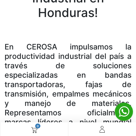
Honduras!
En CEROSA impulsamos la
productividad industrial del país a
través de soluciones
especializadas en bandas
transportadoras, fajas de
transmisión, empalmes mecánicos
y manejo de materiales.
Representamos oficialmente
marcas líderes a nivel mundial
0
como PPI, Habasit, MLT, Yongli