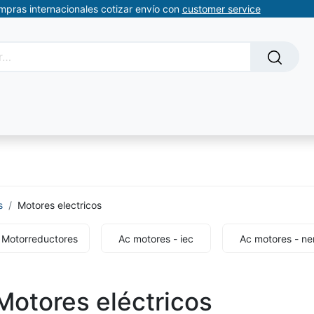
ompras internacionales cotizar envío con
customer service
Solicitud de servicios
About Us
Somos automatizacion
s
Motores electricos
Motorreductores
Ac motores - iec
Ac motores - n
Motores eléctricos