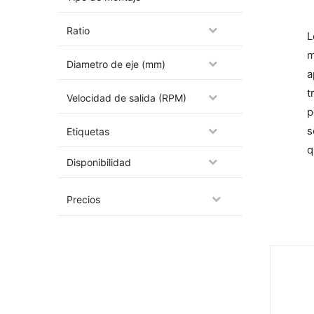
Ratio
L
m
Diametro de eje (mm)
a
t
Velocidad de salida (RPM)
p
s
Etiquetas
q
Disponibilidad
Precios