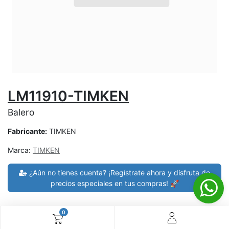
LM11910-TIMKEN
Balero
Fabricante:
TIMKEN
Marca:
TIMKEN
¿Aún no tienes cuenta? ¡Regístrate ahora y disfruta de
precios especiales en tus compras! 🚀
0
30 días de devolución
devoluciones en 7 días