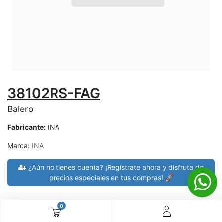
38102RS-FAG
Balero
Fabricante:
INA
Marca:
INA
¿Aún no tienes cuenta? ¡Regístrate ahora y disfruta de
precios especiales en tus compras! 🚀
0
30 días de devolución
devoluciones en 7 días