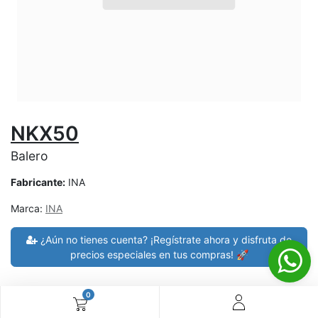
NKX50
Balero
Fabricante:
INA
Marca:
INA
¿Aún no tienes cuenta? ¡Regístrate ahora y disfruta de
precios especiales en tus compras! 🚀
0
30 días de devolución
devoluciones en 7 días