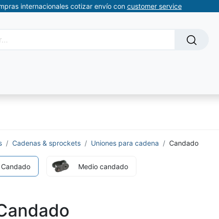
ompras internacionales cotizar envío con
customer service
Solicitud de servicios
About Us
Somos automatizacion
s
Cadenas & sprockets
Uniones para cadena
Candado
Candado
Medio candado
Candado