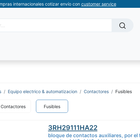
ompras internacionales cotizar envío con
customer service
Solicitud de servicios
About Us
Somos automatizacion
s
Equipo electrico & automatizacion
Contactores
Fusibles
Contactores
Fusibles
3RH29111HA22
bloque de contactos auxiliares, por el fr