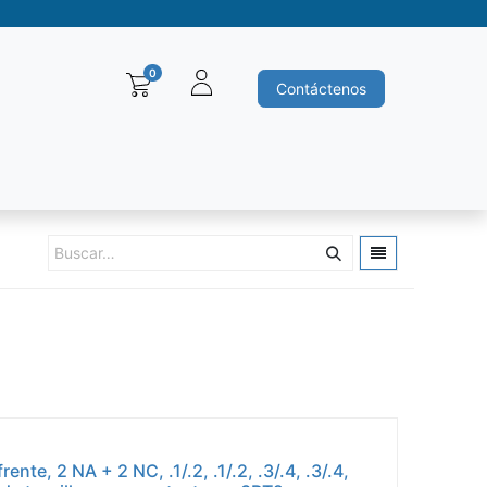
0
Contáctenos
Baleros y Rodamientos
Motores electricos
Siemens
Ha
ente, 2 NA + 2 NC, .1/.2, .1/.2, .3/.4, .3/.4,