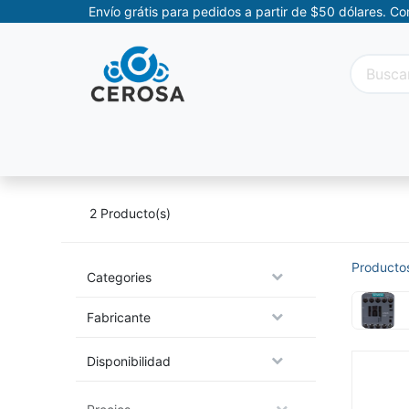
Envío grátis para pedidos a partir de $50 dólares. C
Categorías
Promociones
Categorías Movil
2
Producto(s)
Producto
Categories
Fabricante
Disponibilidad