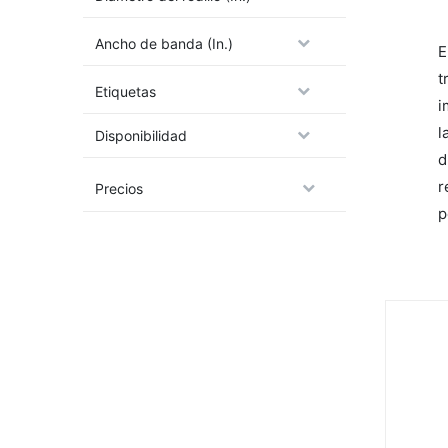
Ancho de banda (In.)
E
t
Etiquetas
i
l
Disponibilidad
d
r
Precios
p