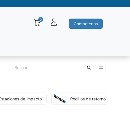
0
Contáctenos
Baleros y Rodamientos
Motores electricos
Siemens
Ha
Estaciones de impacto
Rodillos de retorno