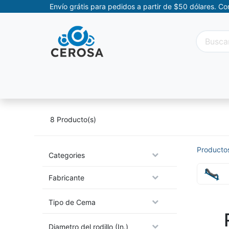
Envío grátis para pedidos a partir de $50 dólares. C
Categorías
Promociones
Categorías Movil
8
Producto(s)
Producto
Categories
Fabricante
Tipo de Cema
Diametro del rodillo (In.)