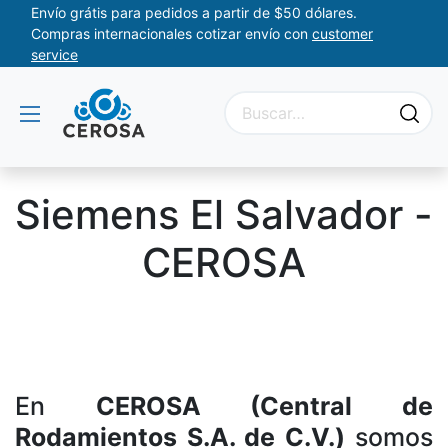
Envío grátis para pedidos a partir de $50 dólares.
Compras internacionales cotizar envío con
customer
service
Siemens El Salvador -
CEROSA
Guardamotores, Interruptores, Logos, Contactores, Variadores, Arrancadores,
Sensores
En
CEROSA (Central de
Rodamientos S.A. de C.V.)
somos