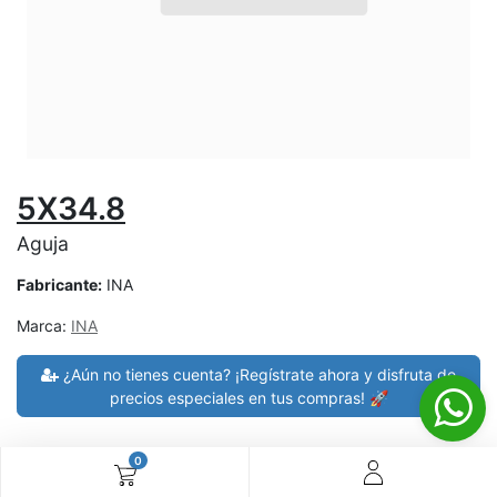
5X34.8
Aguja
Fabricante:
INA
Marca:
INA
¿Aún no tienes cuenta? ¡Regístrate ahora y disfruta de
precios especiales en tus compras! 🚀
0
30 días de devolución
devoluciones en 7 días