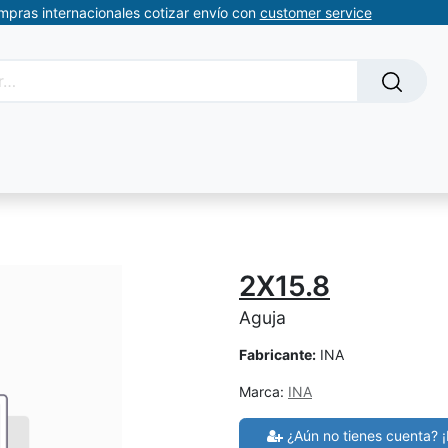
ompras internacionales cotizar envío con
customer service
Solicitud de servicios
About Us
Somos automatizacion
2X15.8
Aguja
Fabricante:
INA
Marca:
INA
¿Aún no tienes cuenta? ¡