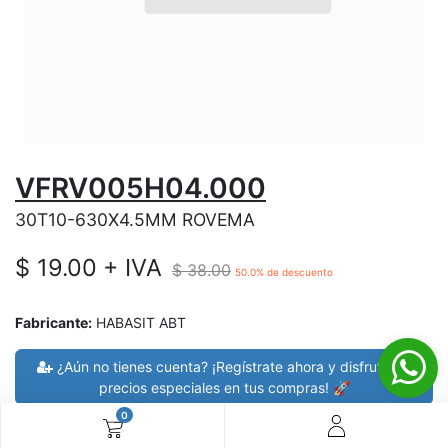
VFRV005H04.000
30T10-630X4.5MM ROVEMA
$
19.00
+ IVA
$
38.00
50.0
% de descuento
Fabricante:
HABASIT ABT
¿Aún no tienes cuenta? ¡Regístrate ahora y disfruta de
precios especiales en tus compras! 🚀
0