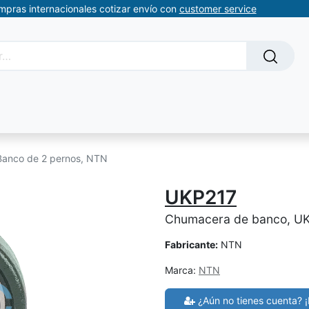
ompras internacionales cotizar envío con
customer service
Solicitud de servicios
About Us
Somos automatizacion
Banco de 2 pernos, NTN
UKP217
Chumacera de banco, UK
Fabricante:
NTN
Marca:
NTN
¿Aún no tienes cuenta? ¡