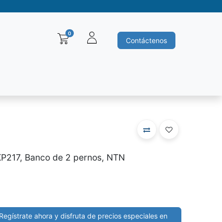
0
Contáctenos
Baleros y Rodamientos
Motores electricos
Siemens
Ha
P217, Banco de 2 pernos, NTN
Regístrate ahora y disfruta de precios especiales en