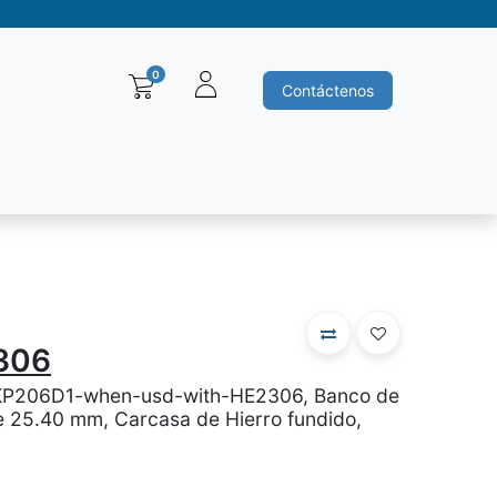
0
Contáctenos
Baleros y Rodamientos
Motores electricos
Siemens
Ha
306
KP206D1-when-usd-with-HE2306, Banco de
e 25.40 mm, Carcasa de Hierro fundido,