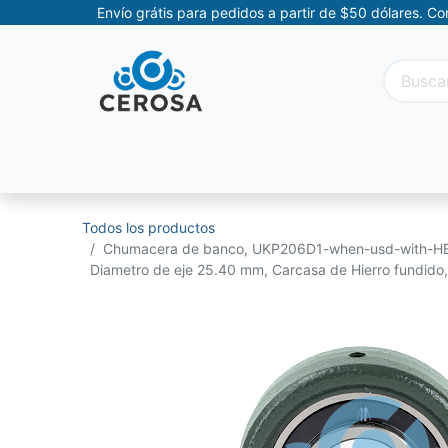
Envío grátis para pedidos a partir de $50 dólares. C
Categorías
Promociones
Categorías Movil
Todos los productos
Chumacera de banco, UKP206D1-when-usd-with-HE
Diametro de eje 25.40 mm, Carcasa de Hierro fundido