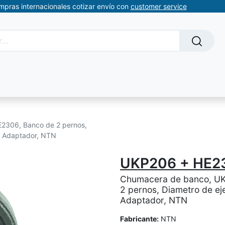
ompras internacionales cotizar envío con
customer service
Solicitud de servicios
About Us
Somos automatizacion
2306, Banco de 2 pernos,
, Adaptador, NTN
UKP206 + HE2
Chumacera de banco, U
2 pernos, Diametro de ej
Adaptador, NTN
Fabricante:
NTN