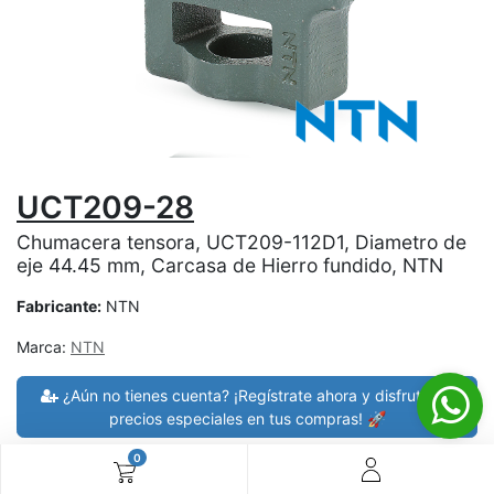
UCT209-28
Chumacera tensora, UCT209-112D1, Diametro de
eje 44.45 mm, Carcasa de Hierro fundido, NTN
Fabricante:
NTN
Marca:
NTN
¿Aún no tienes cuenta? ¡Regístrate ahora y disfruta de
precios especiales en tus compras! 🚀
0
30 días de devolución