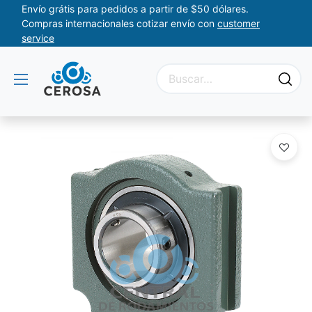
Envío grátis para pedidos a partir de $50 dólares.
Compras internacionales cotizar envío con
customer
service