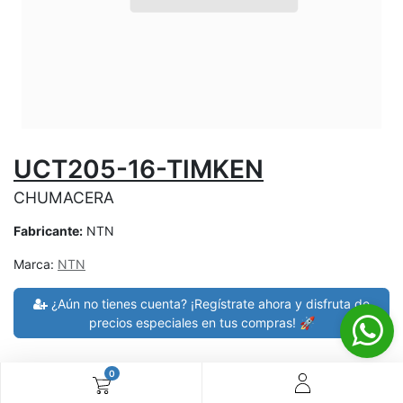
UCT205-16-TIMKEN
CHUMACERA
Fabricante:
NTN
Marca:
NTN
¿Aún no tienes cuenta? ¡Regístrate ahora y disfruta de
precios especiales en tus compras! 🚀
0
30 días de devolución
devoluciones en 7 días