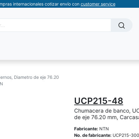
ompras internacionales cotizar envío con
customer service
Solicitud de servicios
About Us
Somos automatizacion
rnos, Diametro de eje 76.20
TN
UCP215-48
Chumacera de banco, UC
de eje 76.20 mm, Carcasa 
Fabricante:
NTN
No. de fabricante:
UCP215-30