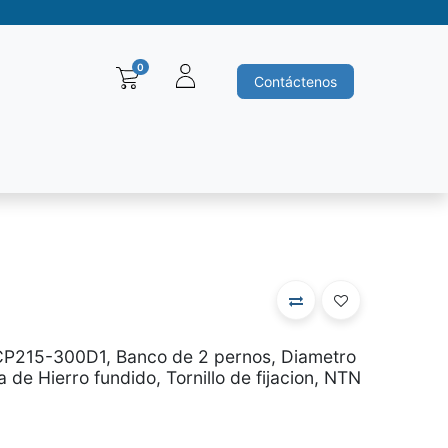
0
Contáctenos
Baleros y Rodamientos
Motores electricos
Siemens
Ha
P215-300D1, Banco de 2 pernos, Diametro
de Hierro fundido, Tornillo de fijacion, NTN
0