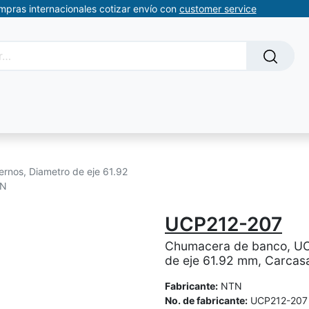
ompras internacionales cotizar envío con
customer service
Solicitud de servicios
About Us
Somos automatizacion
nos, Diametro de eje 61.92
TN
UCP212-207
Chumacera de banco, UC
de eje 61.92 mm, Carcasa 
Fabricante:
NTN
No. de fabricante:
UCP212-207