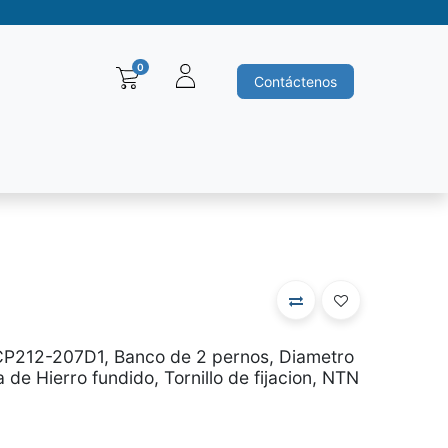
0
Contáctenos
Baleros y Rodamientos
Motores electricos
Siemens
Ha
P212-207D1, Banco de 2 pernos, Diametro
de Hierro fundido, Tornillo de fijacion, NTN