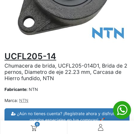
UCFL205-14
Chumacera de brida, UCFL205-014D1, Brida de 2
pernos, Diametro de eje 22.23 mm, Carcasa de
Hierro fundido, NTN
Fabricante:
NTN
Marca:
NTN
¿Aún no tienes cuenta? ¡Regístrate ahora y disfruta de
precios especiales en tus compras! 🚀
0