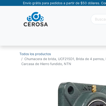
Envío grátis para pedidos a partir de $50 dólares. C
Categorías
Promociones
Categorías Movil
Todos los productos
Chumacera de brida, UCF215D1, Brida de 4 pernos, 
Carcasa de Hierro fundido, NTN