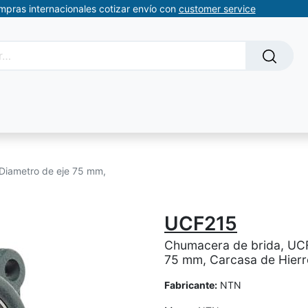
ompras internacionales cotizar envío con
customer service
Solicitud de servicios
About Us
Somos automatizacion
Diametro de eje 75 mm,
UCF215
Chumacera de brida, UCF
75 mm, Carcasa de Hierr
Fabricante:
NTN