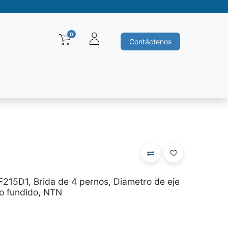
0
Contáctenos
Baleros y Rodamientos
Motores electricos
Siemens
Ha
215D1, Brida de 4 pernos, Diametro de eje
o fundido, NTN