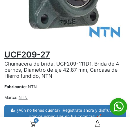
UCF209-27
Chumacera de brida, UCF209-111D1, Brida de 4
pernos, Diametro de eje 42.87 mm, Carcasa de
Hierro fundido, NTN
Fabricante:
NTN
Marca:
NTN
¿Aún no tienes cuenta? ¡Regístrate ahora y disfruta de
precios especiales en tus compras! 🚀
0