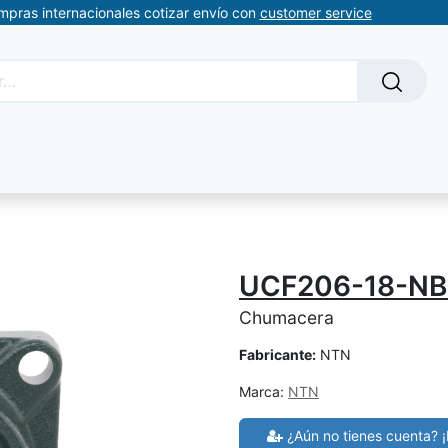
ompras internacionales cotizar envío con
customer service
Solicitud de servicios
About Us
Somos automatizacion
UCF206-18-NB
Chumacera
Fabricante:
NTN
Marca:
NTN
¿Aún no tienes cuenta? ¡