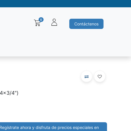
0
Contáctenos
Baleros y Rodamientos
Motores electricos
Siemens
Ha
/4x3/4")
Regístrate ahora y disfruta de precios especiales en