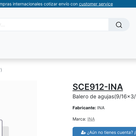
ompras internacionales cotizar envío con
customer service
Solicitud de servicios
About Us
Somos automatizacion
")
SCE912-INA
Balero de agujas(9/16x3
Fabricante:
INA
Marca:
INA
¿Aún no tienes cuenta? ¡