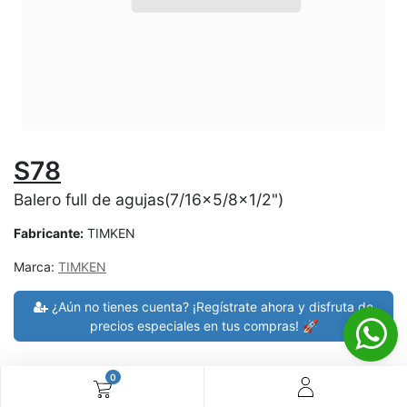
S78
Balero full de agujas(7/16x5/8x1/2")
Fabricante:
TIMKEN
Marca:
TIMKEN
¿Aún no tienes cuenta? ¡Regístrate ahora y disfruta de
precios especiales en tus compras! 🚀
0
30 días de devolución
devoluciones en 7 días