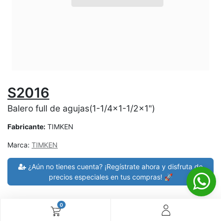
S2016
Balero full de agujas(1-1/4x1-1/2x1")
Fabricante:
TIMKEN
Marca:
TIMKEN
¿Aún no tienes cuenta? ¡Regístrate ahora y disfruta de
precios especiales en tus compras! 🚀
0
30 días de devolución
devoluciones en 7 días