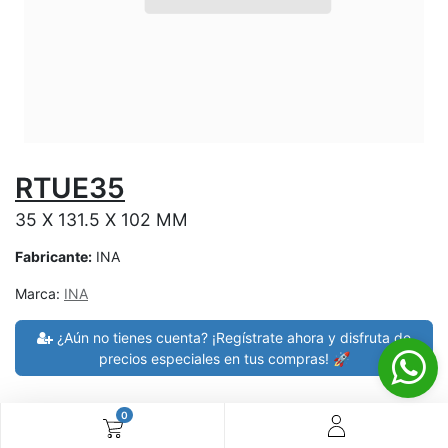
RTUE35
35 X 131.5 X 102 MM
Fabricante:
INA
Marca:
INA
¿Aún no tienes cuenta? ¡Regístrate ahora y disfruta de
precios especiales en tus compras! 🚀
0
30 días de devolución
devoluciones en 7 días