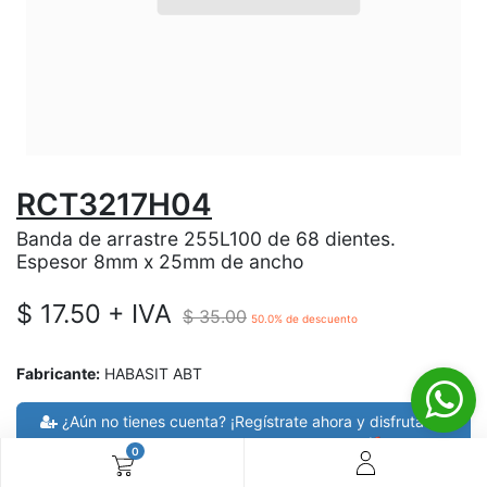
RCT3217H04
Banda de arrastre 255L100 de 68 dientes.
Espesor 8mm x 25mm de ancho
$
17.50
+ IVA
$
35.00
50.0
% de descuento
Fabricante:
HABASIT ABT
¿Aún no tienes cuenta? ¡Regístrate ahora y disfruta de
precios especiales en tus compras! 🚀
0