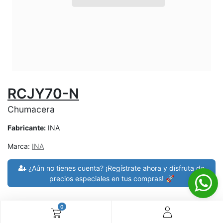
RCJY70-N
Chumacera
Fabricante:
INA
Marca:
INA
¿Aún no tienes cuenta? ¡Regístrate ahora y disfruta de
precios especiales en tus compras! 🚀
0
30 días de devolución
devoluciones en 7 días