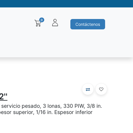
0
Contáctenos
Baleros y Rodamientos
Motores electricos
Siemens
Ha
''
servicio pesado, 3 lonas, 330 PIW, 3/8 in.
pesor superior, 1/16 in. Espesor inferior