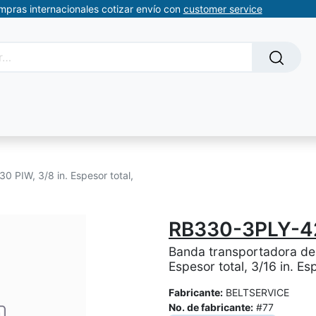
ompras internacionales cotizar envío con
customer service
Solicitud de servicios
About Us
Somos automatizacion
0 PIW, 3/8 in. Espesor total,
RB330-3PLY-42
Banda transportadora de 
Espesor total, 3/16 in. Es
Fabricante:
BELTSERVICE
No. de fabricante:
#77