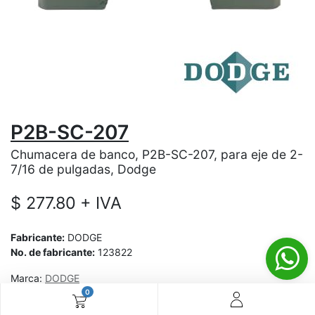
P2B-SC-207
Chumacera de banco, P2B-SC-207, para eje de 2-
7/16 de pulgadas, Dodge
$
277.80
+ IVA
Fabricante:
DODGE
No. de fabricante:
123822
Marca:
DODGE
0
¿Aún no tienes cuenta? ¡Regístrate ahora y disfruta de