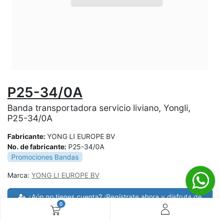
P25-34/0A
Banda transportadora servicio liviano, Yongli,
P25-34/0A
Fabricante:
YONG LI EUROPE BV
No. de fabricante:
P25-34/0A
Promociones Bandas
Marca:
YONG LI EUROPE BV
¿Aún no tienes cuenta? ¡Regístrate ahora y disfruta de
0
precios especiales en tus compras! 🚀