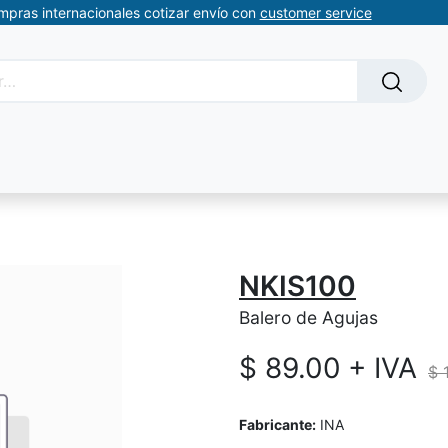
ompras internacionales cotizar envío con
customer service
Solicitud de servicios
About Us
Somos automatizacion
NKIS100
Balero de Agujas
$
89.00
+ IVA
$
Fabricante:
INA