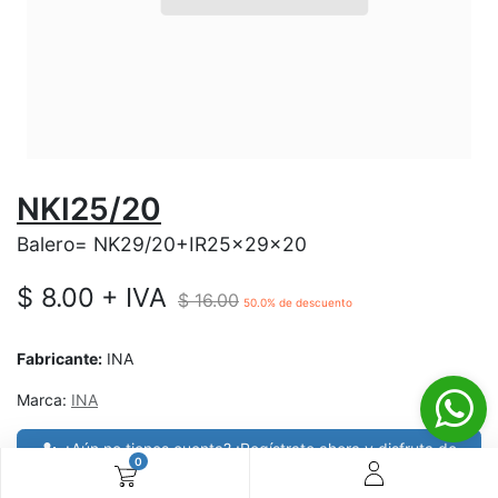
NKI25/20
Balero= NK29/20+IR25x29x20
$
8.00
+ IVA
$
16.00
50.0
% de descuento
Fabricante:
INA
Marca:
INA
¿Aún no tienes cuenta? ¡Regístrate ahora y disfruta de
0
precios especiales en tus compras! 🚀