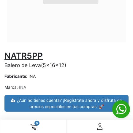
NATR5PP
Balero de Leva(5x16x12)
Fabricante:
INA
Marca:
INA
¿Aún no tienes cuenta? ¡Regístrate ahora y disfruta de
precios especiales en tus compras! 🚀
0
30 días de devolución
devoluciones en 7 días