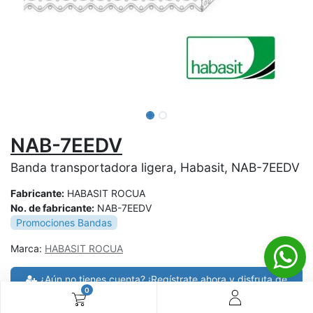
NAB-7EEDV
Banda transportadora ligera, Habasit, NAB-7EEDV
Fabricante:
HABASIT ROCUA
No. de fabricante:
NAB-7EEDV
Promociones Bandas
Marca:
HABASIT ROCUA
¿Aún no tienes cuenta? ¡Regístrate ahora y disfruta de
0
precios especiales en tus compras! 🚀