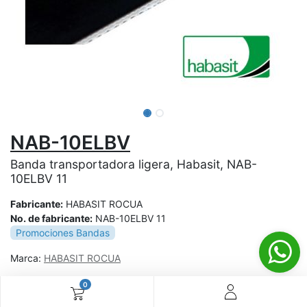
NAB-10ELBV
Banda transportadora ligera, Habasit, NAB-
10ELBV 11
Fabricante:
HABASIT ROCUA
No. de fabricante:
NAB-10ELBV 11
Promociones Bandas
Marca:
HABASIT ROCUA
0
¿Aún no tienes cuenta? ¡Regístrate ahora y disfruta de
precios especiales en tus compras! 🚀