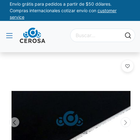
Envío grátis para pedidos a partir de $50 dólares.
Compras internacionales cotizar envío con
customer
service