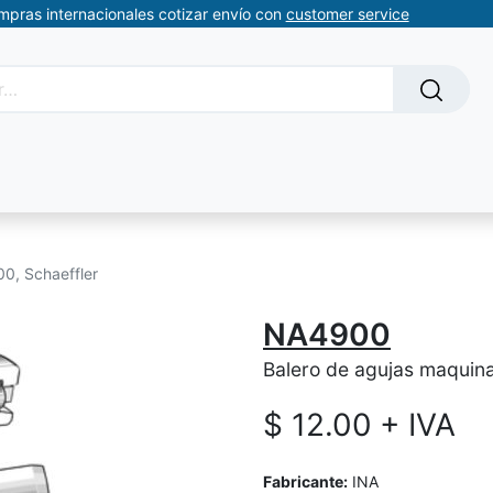
ompras internacionales cotizar envío con
customer service
Solicitud de servicios
About Us
Somos automatizacion
0, Schaeffler
NA4900
Balero de agujas maquina
$
12.00
+ IVA
Fabricante:
INA