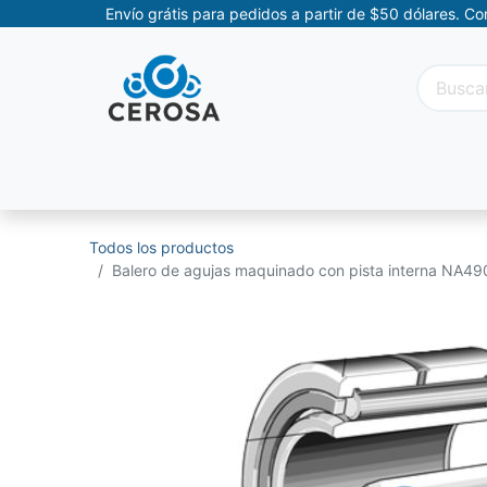
Envío grátis para pedidos a partir de $50 dólares. C
Categorías
Promociones
Categorías Movil
Todos los productos
Balero de agujas maquinado con pista interna NA490