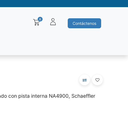
0
Contáctenos
Baleros y Rodamientos
Motores electricos
Siemens
Ha
do con pista interna NA4900, Schaeffler