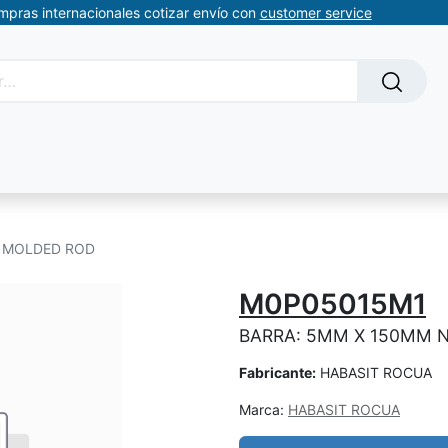
ompras internacionales cotizar envío con
customer service
Solicitud de servicios
About Us
Somos automatizacion
E MOLDED ROD
M0P05015M1
BARRA: 5MM X 150MM 
Fabricante:
HABASIT ROCUA
Marca:
HABASIT ROCUA