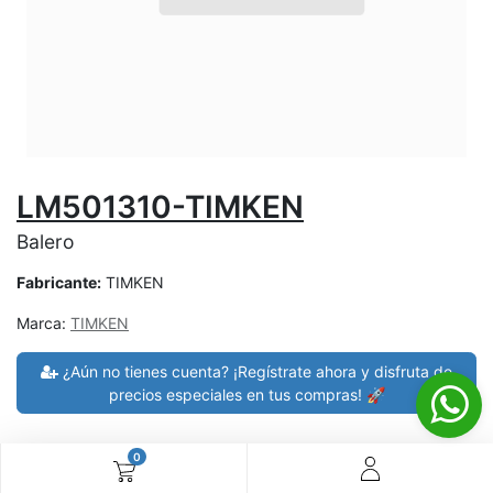
LM501310-TIMKEN
Balero
Fabricante:
TIMKEN
Marca:
TIMKEN
¿Aún no tienes cuenta? ¡Regístrate ahora y disfruta de
precios especiales en tus compras! 🚀
0
30 días de devolución
devoluciones en 7 días