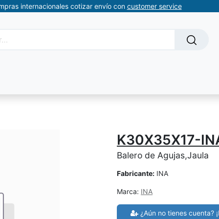
ompras internacionales cotizar envío con
customer service
Solicitud de servicios
About Us
Somos automatizacion
K30X35X17-IN
Balero de Agujas,Jaula
Fabricante:
INA
Marca:
INA
¿Aún no tienes cuenta? ¡