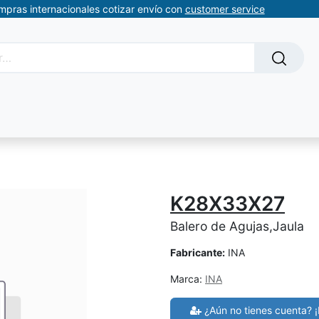
ompras internacionales cotizar envío con
customer service
Solicitud de servicios
About Us
Somos automatizacion
K28X33X27
Balero de Agujas,Jaula
Fabricante:
INA
Marca:
INA
¿Aún no tienes cuenta? ¡