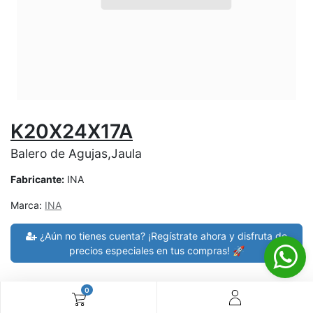
K20X24X17A
Balero de Agujas,Jaula
Fabricante:
INA
Marca:
INA
¿Aún no tienes cuenta? ¡Regístrate ahora y disfruta de
precios especiales en tus compras! 🚀
0
30 días de devolución
devoluciones en 7 días