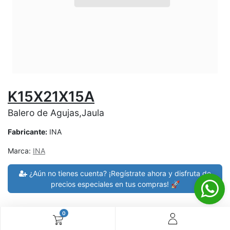
K15X21X15A
Balero de Agujas,Jaula
Fabricante:
INA
Marca:
INA
¿Aún no tienes cuenta? ¡Regístrate ahora y disfruta de
precios especiales en tus compras! 🚀
0
30 días de devolución
devoluciones en 7 días