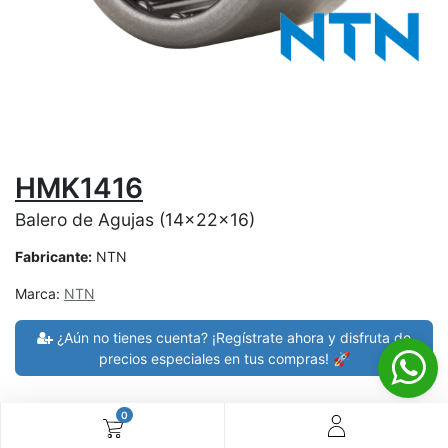
HMK1416
Balero de Agujas (14x22x16)
Fabricante:
NTN
Marca:
NTN
¿Aún no tienes cuenta? ¡Regístrate ahora y disfruta de
precios especiales en tus compras! 🚀
0
30 días de devolución
devoluciones en 7 días