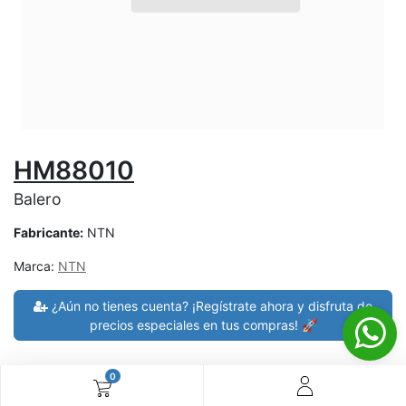
HM88010
Balero
Fabricante:
NTN
Marca:
NTN
¿Aún no tienes cuenta? ¡Regístrate ahora y disfruta de
precios especiales en tus compras! 🚀
0
30 días de devolución
devoluciones en 7 días